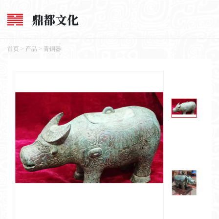
鼎都文化
首页
>
产品
>
青铜器