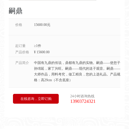
嗣鼎
价格
15600.00元
起订量
≥1件
产品价格
¥ 15600.00
产品简介
中国有九鼎的传说，鼎都有九鼎的实物。嗣鼎——使您子
孙绵延，家丁兴旺。嗣鼎——现代的送子观音。嗣鼎——
大师作品，用料考究，做工精良，您的上选礼品。产品规
格：高29cm（不含底座）
24小时咨询热线
在线咨询，立即订购
13903724321